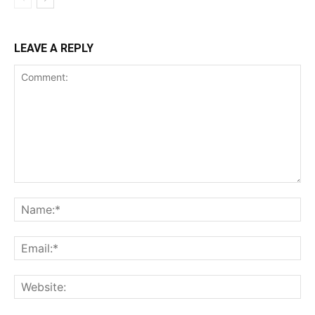
LEAVE A REPLY
Comment:
Na
Ema
Web