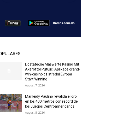
OPULARES
Dostatečně Maswerte Kasino Mít
Axeroftol Putující Aplikace grand-
win-casino.cz střední Evropa
Start Winning
August 7, 2026
Marileidy Paulino revalida el oro
en los 400 metros con récord de
los Juegos Centroamericanos
August 5, 2026