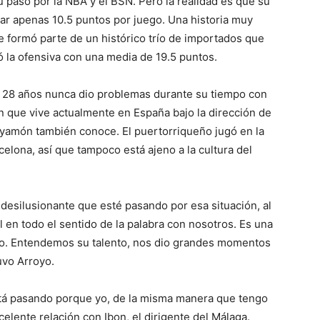
u paso por la NBA y el BSN. Pero la realidad es que su
r apenas 10.5 puntos por juego. Una historia muy
e formó parte de un histórico trío de importados que
ró la ofensiva con una media de 19.5 puntos.
e 28 años nunca dio problemas durante su tiempo con
ón que vive actualmente en España bajo la dirección de
ayamón también conoce. El puertorriqueño jugó en la
lona, así que tampoco está ajeno a la cultura del
desilusionante que esté pasando por esa situación, al
l en todo el sentido de la palabra con nosotros. Es una
. Entendemos su talento, nos dio grandes momentos
uvo Arroyo.
stá pasando porque yo, de la misma manera que tengo
elente relación con Ibon, el dirigente del Málaga.