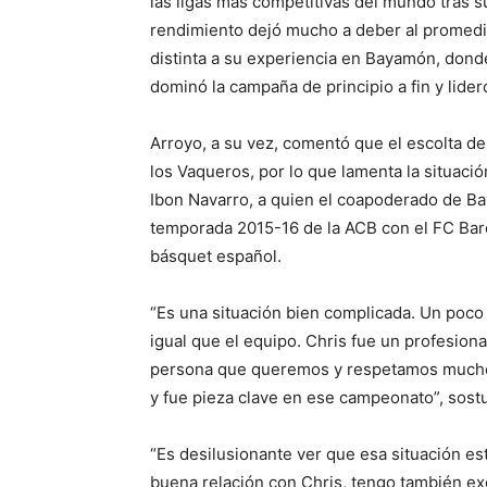
las ligas más competitivas del mundo tras s
rendimiento dejó mucho a deber al promedia
distinta a su experiencia en Bayamón, dond
dominó la campaña de principio a fin y lide
Arroyo, a su vez, comentó que el escolta d
los Vaqueros, por lo que lamenta la situaci
Ibon Navarro, a quien el coapoderado de B
temporada 2015-16 de la ACB con el FC Barce
básquet español.
“Es una situación bien complicada. Un poco 
igual que el equipo. Chris fue un profesiona
persona que queremos y respetamos mucho
y fue pieza clave en ese campeonato”, sost
“Es desilusionante ver que esa situación e
buena relación con Chris, tengo también exc