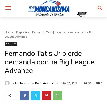
EDICIÓN
Móvil
Home
Deportes
Fernando Tatis Jr pierde demanda contra Big
League Advance
Deportes
Fernando Tatis Jr pierde
demanda contra Big League
Advance
By
Publicaciones Dominicanísima
May 25, 2026
33
0