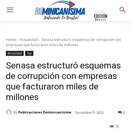
EDICIÓN
Móvil
Home
Actualidad
Senasa estructuró esquemas de corrupción con
empresas que facturaron miles de millones
Actualidad
Top
Senasa estructuró esquemas
de corrupción con empresas
que facturaron miles de
millones
By
Publicaciones Dominicanísima
December 9, 2025
0
76