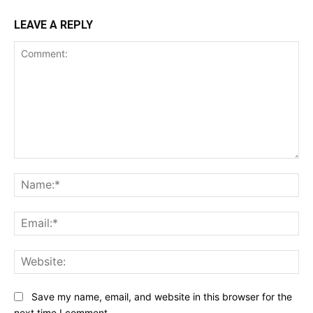
LEAVE A REPLY
Comment:
Na
Ema
Web
Save my name, email, and website in this browser for the
next time I comment.