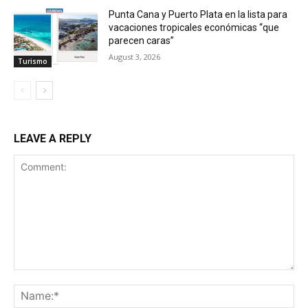
Punta Cana y Puerto Plata en la lista para
vacaciones tropicales económicas “que
parecen caras”
August 3, 2026
Turismo
LEAVE A REPLY
Comment:
Na