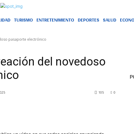
LIDAD
TURISMO
ENTRETENIMIENTO
DEPORTES
SALUD
ECONO
doso pasaporte electrónico
reación del novedoso
nico
P
2025
105
0