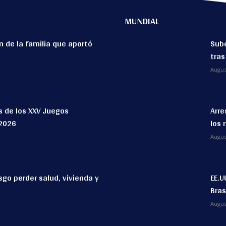
MUNDIAL
en de la familia que aportó
Sube
tras
Augus
s de los XXV Juegos
Arre
2026
los 
Augus
go perder salud, vivienda y
EE.U
Bras
Augus