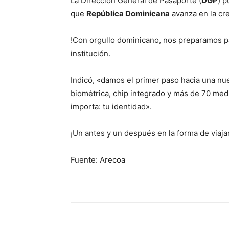
La Dirección General de Pasaporte (
DGP
) p
que
República Dominicana
avanza en la cr
!Con orgullo dominicano, nos preparamos pa
institución.
Indicó, «damos el primer paso hacia una nu
biométrica, chip integrado y más de 70 med
importa: tu identidad».
¡Un antes y un después en la forma de viajar
Fuente: Arecoa
Share