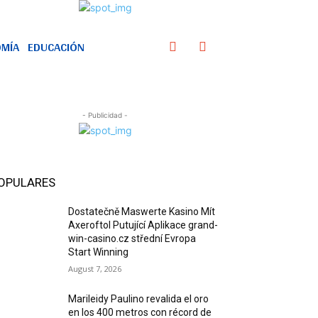
MÍA
EDUCACIÓN
- Publicidad -
OPULARES
Dostatečně Maswerte Kasino Mít
Axeroftol Putující Aplikace grand-
win-casino.cz střední Evropa
Start Winning
August 7, 2026
Marileidy Paulino revalida el oro
en los 400 metros con récord de