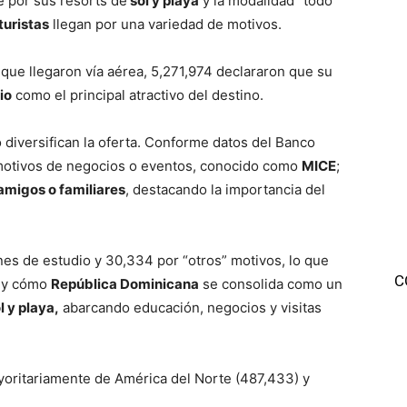
 por sus resorts de
sol y playa
y la modalidad “todo
turistas
llegan por una variedad de motivos.
que llegaron vía aérea, 5,271,974 declararon que su
io
como el principal atractivo del destino.
 diversifican la oferta. Conforme datos del Banco
r motivos de negocios o eventos, conocido como
MICE
;
 amigos o familiares
, destacando la importancia del
nes de estudio y 30,334 por “otros” motivos, lo que
C
a y cómo
República Dominicana
se consolida como un
l y playa,
abarcando educación, negocios y visitas
oritariamente de América del Norte (487,433) y