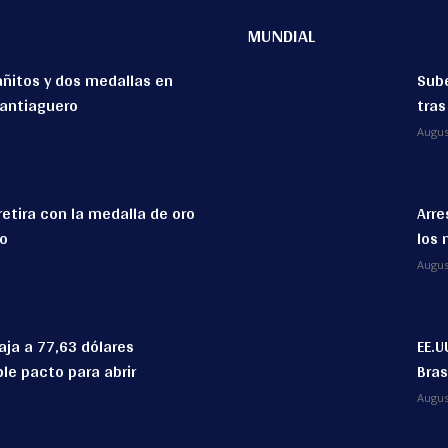
MUNDIAL
añitos y dos medallas en
Sube
santiaguero
tras
Augus
retira con la medalla de oro
Arre
lo
los 
Augus
aja a 77,63 dólares
EE.U
le pacto para abrir
Bras
Augus