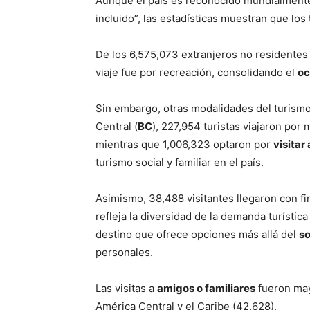
Aunque el país es reconocido mundialmente
incluido”, las estadísticas muestran que los
De los 6,575,073 extranjeros no residentes 
viaje fue por recreación, consolidando el
oc
Sin embargo, otras modalidades del turismo
Central (
BC
), 227,954 turistas viajaron po
mientras que 1,006,323 optaron por
visitar
turismo social y familiar en el país.
Asimismo, 38,488 visitantes llegaron con fi
refleja la diversidad de la demanda turístic
destino que ofrece opciones más allá del
so
personales.
Las visitas a
amigos o familiares
fueron may
América Central y el Caribe (42,628).