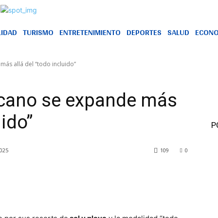
LIDAD
TURISMO
ENTRETENIMIENTO
DEPORTES
SALUD
ECONO
ás allá del “todo incluido”
icano se expande más
uido”
P
2025
109
0