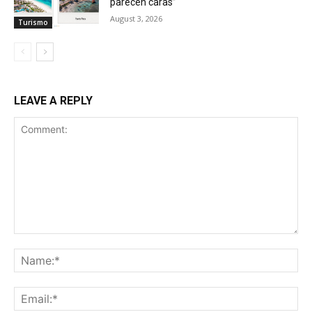
parecen caras”
August 3, 2026
Turismo
LEAVE A REPLY
Comment:
Na
Ema