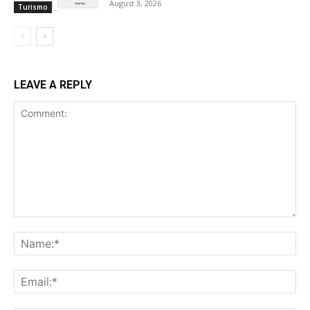
August 3, 2026
Turismo
LEAVE A REPLY
Comment:
Na
Ema