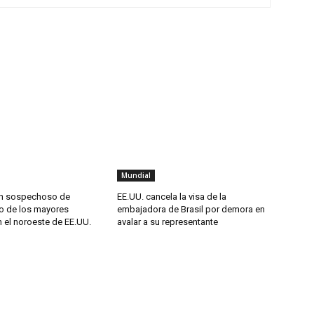
Mundial
un sospechoso de
EE.UU. cancela la visa de la
o de los mayores
embajadora de Brasil por demora en
 el noroeste de EE.UU.
avalar a su representante