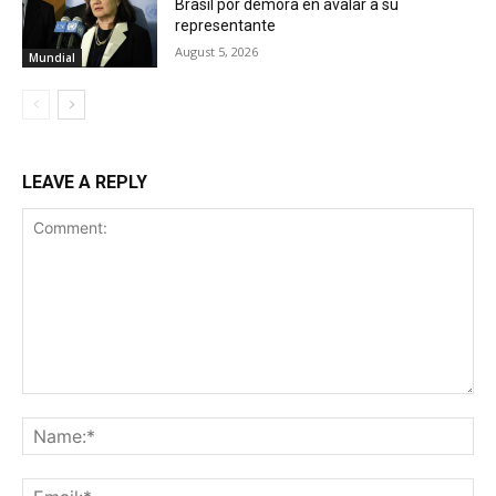
Brasil por demora en avalar a su
representante
August 5, 2026
Mundial
LEAVE A REPLY
Comment:
Na
Ema