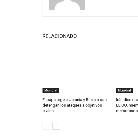
RELACIONADO
Mundial
Mundial
El papa urge a Ucrania y Rusia a que
Irán dice qu
detengan los ataques a objetivos
EE.UU. mient
civiles
memorando 