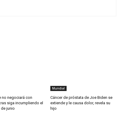
Mundial
e no negociará con
Cáncer de próstata de Joe Biden se
ras siga incumpliendo el
extiende y le causa dolor, revela su
de junio
hijo