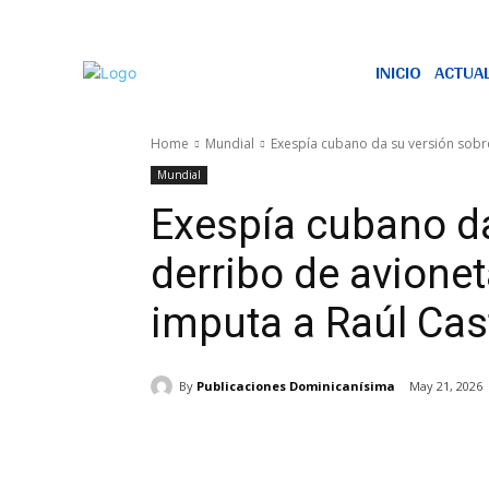
INICIO
ACTUA
Home
Mundial
Exespía cubano da su versión sobre 
Mundial
Exespía cubano da
derribo de avione
imputa a Raúl Cas
By
Publicaciones Dominicanísima
May 21, 2026
Share