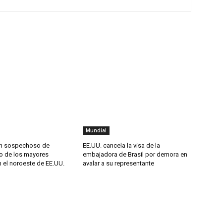
Mundial
un sospechoso de
EE.UU. cancela la visa de la
o de los mayores
embajadora de Brasil por demora en
 el noroeste de EE.UU.
avalar a su representante