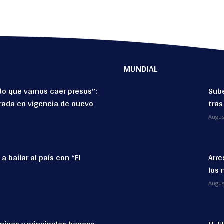
MUNDIAL
o que vamos caer presos”:
Sube
rada en vigencia de nuevo
tras
Augus
 bailar al país con “El
Arre
los 
Augus