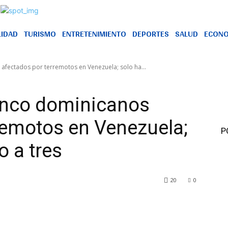
LIDAD
TURISMO
ENTRETENIMIENTO
DEPORTES
SALUD
ECONO
 afectados por terremotos en Venezuela; solo ha...
cinco dominicanos
remotos en Venezuela;
P
o a tres
20
0