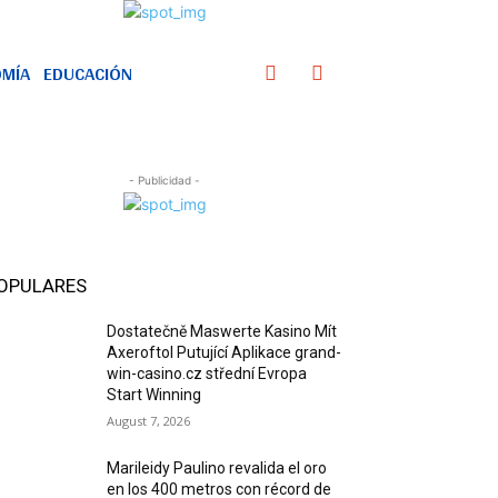
MÍA
EDUCACIÓN
- Publicidad -
OPULARES
Dostatečně Maswerte Kasino Mít
Axeroftol Putující Aplikace grand-
win-casino.cz střední Evropa
Start Winning
August 7, 2026
Marileidy Paulino revalida el oro
en los 400 metros con récord de