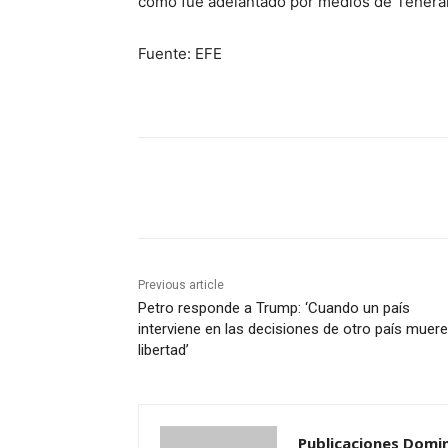
como fue adelantado por medios de Teherá
Fuente: EFE
Share
Previous article
Petro responde a Trump: ‘Cuando un país
interviene en las decisiones de otro país muere
libertad’
Publicaciones Domi