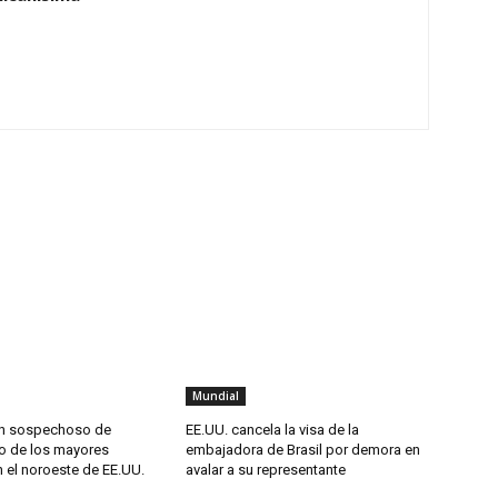
Mundial
un sospechoso de
EE.UU. cancela la visa de la
o de los mayores
embajadora de Brasil por demora en
 el noroeste de EE.UU.
avalar a su representante