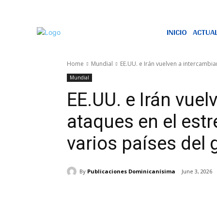
INICIO
ACTUA
Home
Mundial
EE.UU. e Irán vuelven a intercambia
Mundial
EE.UU. e Irán vuel
ataques en el est
varios países del 
By
Publicaciones Dominicanísima
June 3, 2026
Share