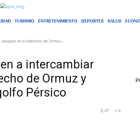
LIDAD
TURISMO
ENTRETENIMIENTO
DEPORTES
SALUD
ECONO
r ataques en el estrecho de Ormuz...
ven a intercambiar
recho de Ormuz y
P
golfo Pérsico
27
0