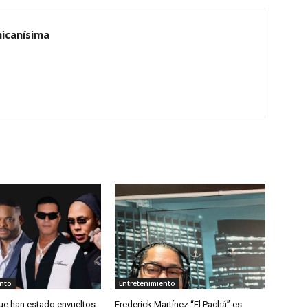
nicanísima
ento
Entretenimiento
ue han estado envueltos
Frederick Martínez “El Pachá” es