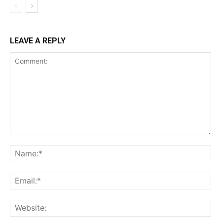
LEAVE A REPLY
Comment:
Na
Ema
Web