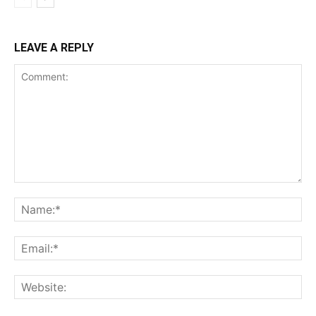
LEAVE A REPLY
Comment:
Na
Ema
Web