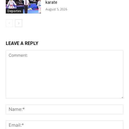
karate
August 5, 2026
Deportes
LEAVE A REPLY
Comment:
Na
Ema