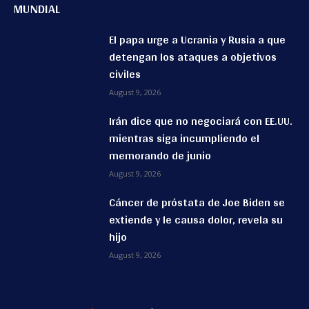
MUNDIAL
El papa urge a Ucrania y Rusia a que
detengan los ataques a objetivos
civiles
August 9, 2026
Irán dice que no negociará con EE.UU.
mientras siga incumpliendo el
memorando de junio
August 9, 2026
Cáncer de próstata de Joe Biden se
extiende y le causa dolor, revela su
hijo
August 9, 2026