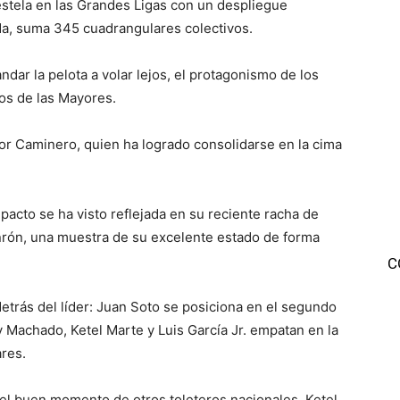
estela en las Grandes Ligas con un despliegue
ada, suma 345 cuadrangulares colectivos.
ar la pelota a volar lejos, el protagonismo de los
ios de las Mayores.
ior Caminero, quien ha logrado consolidarse en la cima
acto se ha visto reflejada en su reciente racha de
nrón, una muestra de su excelente estado de forma
C
etrás del líder: Juan Soto se posiciona en el segundo
 Machado, Ketel Marte y Luis García Jr. empatan en la
ares.
r el buen momento de otros toleteros nacionales. Ketel