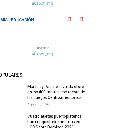
MÍA
EDUCACIÓN
- Publicidad -
OPULARES
Marileidy Paulino revalida el oro
en los 400 metros con récord de
los Juegos Centroamericanos
August 5, 2026
Cuatro atletas puertoplateños
han conquistado medallas en
JCC Santo Domingo 2026