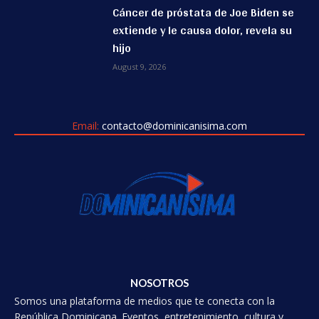
Cáncer de próstata de Joe Biden se
extiende y le causa dolor, revela su
hijo
August 9, 2026
Email:
contacto@dominicanisima.com
NOSOTROS
Somos una plataforma de medios que te conecta con la
República Dominicana. Eventos, entretenimiento, cultura y