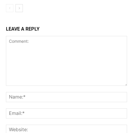
LEAVE A REPLY
Comment:
Na
Ema
Web