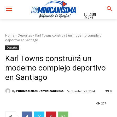
EDICIÓN
Móvil
Home
Deportes
Karl Towns construirá un moderno complejo
deportivo en Santiago
Deportes
Karl Towns construirá un
moderno complejo deportivo
en Santiago
By
Publicaciones Dominicanísima
September 27, 2024
0
207