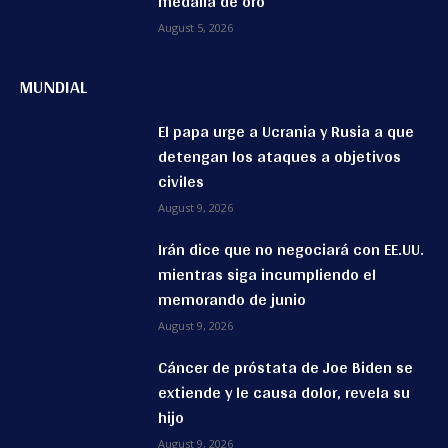
medalla de oro
August 5, 2026
MUNDIAL
El papa urge a Ucrania y Rusia a que
detengan los ataques a objetivos
civiles
August 9, 2026
Irán dice que no negociará con EE.UU.
mientras siga incumpliendo el
memorando de junio
August 9, 2026
Cáncer de próstata de Joe Biden se
extiende y le causa dolor, revela su
hijo
August 9, 2026