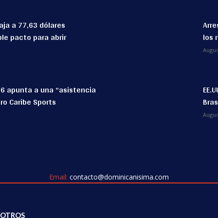
aja a 77,63 dólares
Arre
le pacto para abrir
los 
Augus
6 apunta a una “asistencia
EE.U
ro Caribe Sports
Bras
Augus
Email:
contacto@dominicanisima.com
OTROS