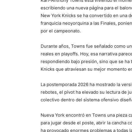
Karl-Anthony Towns está viviendo el momen
escribiendo una nueva página para el balonc
New York Knicks se ha convertido en una de 
franquicia neoyorquina a las Finales, ponie
por el campeonato.
Durante años, Towns fue señalado como un 
reales en playoffs. Hoy, esa narrativa pare
respondiendo bajo presión, sino que se ha 
Knicks que atraviesan su mejor momento e
La postemporada 2026 ha mostrado la versi
rebotes, el pívot ha elevado su lectura de j
colectivo dentro del sistema ofensivo dise
Nueva York encontró en Towns una pieza cap
para jugar desde el poste, abrir la cancha c
ha provocado enormes problemas a todas las