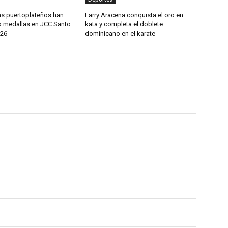
as puertoplateños han
Larry Aracena conquista el oro en
 medallas en JCC Santo
kata y completa el doblete
26
dominicano en el karate
Name:*