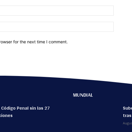
Email:*
Website:
rowser for the next time I comment.
MUNDIAL
 Código Penal sin las 27
Sube
ciones
tras
Augus