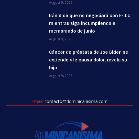
August 9, 2026
Irán dice que no negociará con EE.UU.
mientras siga incumpliendo el
memorando de junio
August 9, 2026
Cáncer de próstata de Joe Biden se
extiende y le causa dolor, revela su
hijo
August 9, 2026
Email:
contacto@dominicanisima.com