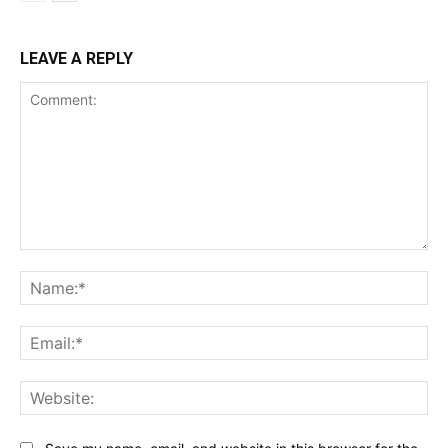
LEAVE A REPLY
Comment:
Na
Ema
Web