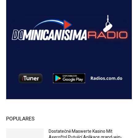
POPULARES
Dostatečně Maswerte Kasino Mít
Axeroftol Putující Aplikace grand-win-