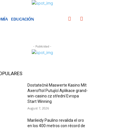
MÍA
EDUCACIÓN
- Publicidad -
OPULARES
Dostatečně Maswerte Kasino Mít
Axeroftol Putující Aplikace grand-
win-casino.cz střední Evropa
Start Winning
August 7, 2026
Marileidy Paulino revalida el oro
en los 400 metros con récord de