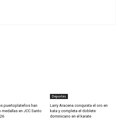
Deportes
as puertoplateños han
Larry Aracena conquista el oro en
 medallas en JCC Santo
kata y completa el doblete
26
dominicano en el karate