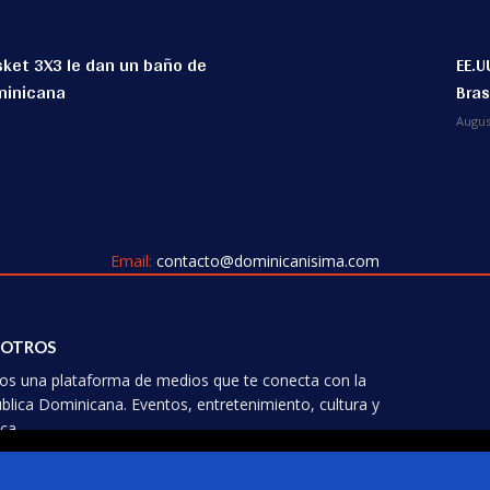
asket 3X3 le dan un baño de
EE.U
minicana
Bras
Augus
Email:
contacto@dominicanisima.com
OTROS
s una plataforma de medios que te conecta con la
blica Dominicana. Eventos, entretenimiento, cultura y
ca.