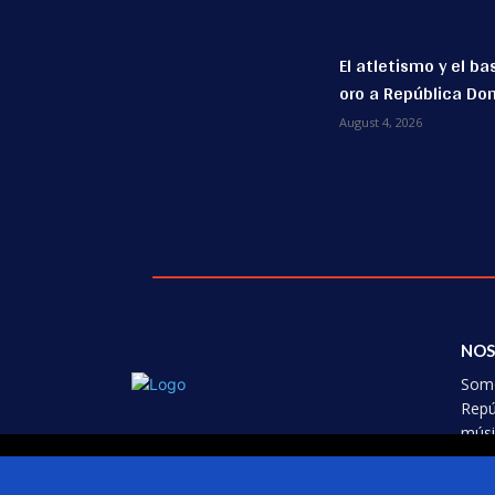
El atletismo y el b
oro a República Do
August 4, 2026
NOS
Somo
Repú
músi