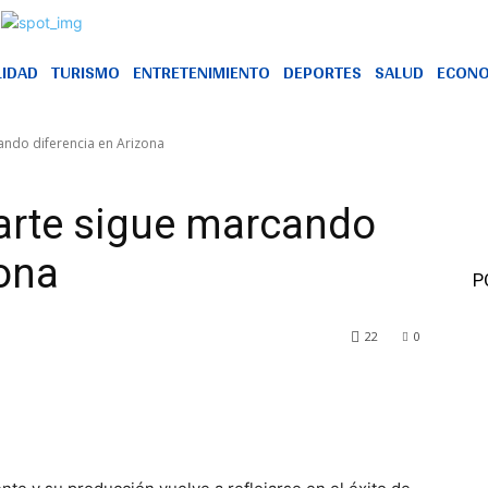
LIDAD
TURISMO
ENTRETENIMIENTO
DEPORTES
SALUD
ECONO
cando diferencia en Arizona
Marte sigue marcando
zona
P
22
0