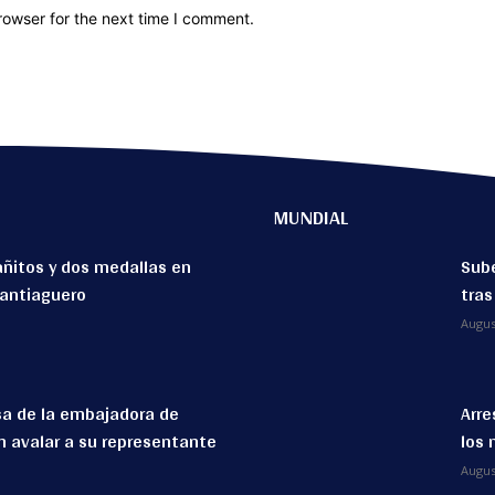
rowser for the next time I comment.
MUNDIAL
añitos y dos medallas en
Sube
santiaguero
tras
Augus
isa de la embajadora de
Arre
n avalar a su representante
los 
Augus