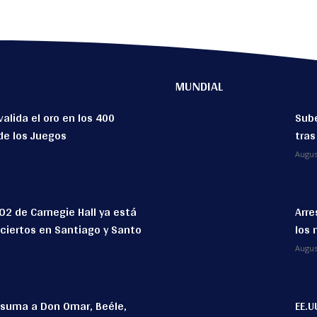
MUNDIAL
valida el oro en los 400
Sube
de los Juegos
tras
Augus
O2 de Carnegie Hall ya está
Arre
ciertos en Santiago y Santo
los 
Augus
e suma a Don Omar, Beéle,
EE.U