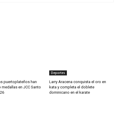
Deportes
as puertoplateños han
Larry Aracena conquista el oro en
 medallas en JCC Santo
kata y completa el doblete
26
dominicano en el karate