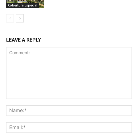
Cobertura Especial
LEAVE A REPLY
Comment:
Na
Ema