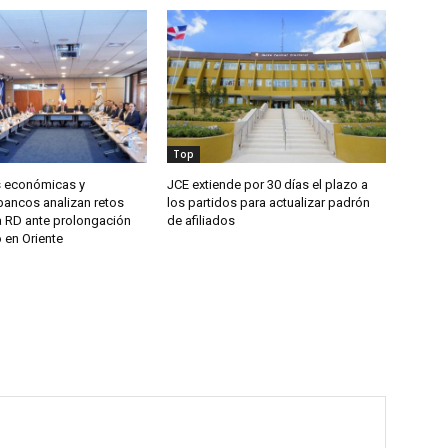
Top
s económicas y
JCE extiende por 30 días el plazo a
bancos analizan retos
los partidos para actualizar padrón
a RD ante prolongación
de afiliados
o en Oriente