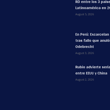
RD entre los 3 país
Latinoamérica en 
August 5, 2026
En Perú: Excarcelan
tras fallo que anul
Odebrecht
August 3, 2026
Rubio advierte serí
entre EEUU y China
August 2, 2026