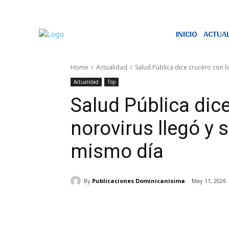
INICIO
ACTUA
Home
Actualidad
Salud Pública dice crucero con br
Actualidad
Top
Salud Pública dic
norovirus llegó y s
mismo día
By
Publicaciones Dominicanísima
May 11, 2026
Share