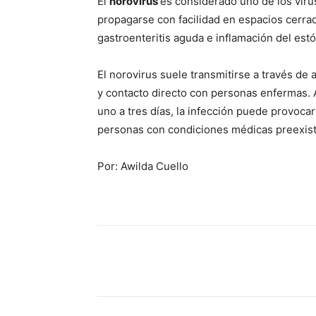
El
norovirus
es considerado uno de los viru
propagarse con facilidad en espacios cerra
gastroenteritis aguda e inflamación del est
El norovirus suele transmitirse a través de
y contacto directo con personas enfermas. 
uno a tres días, la infección puede provoca
personas con condiciones médicas preexist
Por: Awilda Cuello
Share