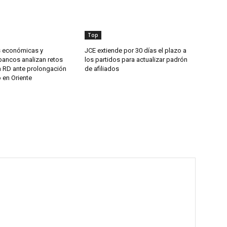
Top
s económicas y
JCE extiende por 30 días el plazo a
bancos analizan retos
los partidos para actualizar padrón
a RD ante prolongación
de afiliados
o en Oriente