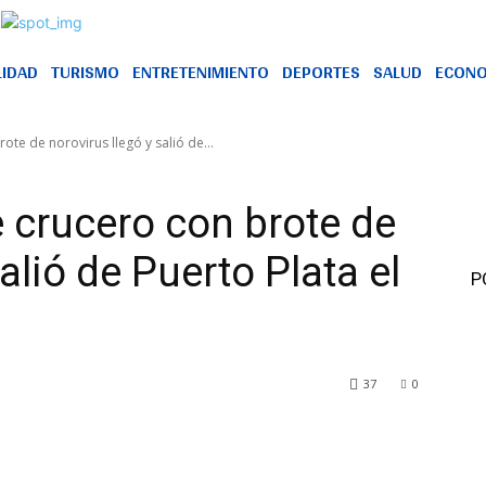
LIDAD
TURISMO
ENTRETENIMIENTO
DEPORTES
SALUD
ECONO
ote de norovirus llegó y salió de...
e crucero con brote de
alió de Puerto Plata el
P
37
0