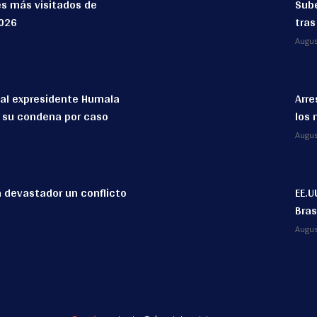
es más visitados de
Sube
2026
tras
Augus
 al expresidente Humala
Arre
ó su condena por caso
los 
Augus
a devastador un conflicto
EE.U
Bras
Augus