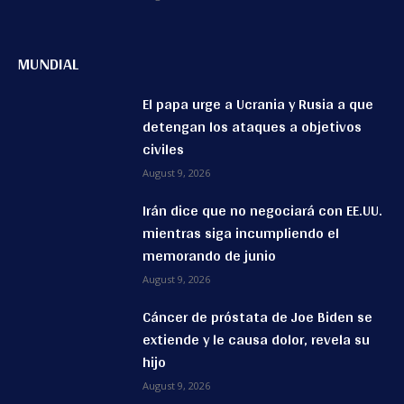
MUNDIAL
El papa urge a Ucrania y Rusia a que
detengan los ataques a objetivos
civiles
August 9, 2026
Irán dice que no negociará con EE.UU.
mientras siga incumpliendo el
memorando de junio
August 9, 2026
Cáncer de próstata de Joe Biden se
extiende y le causa dolor, revela su
hijo
August 9, 2026