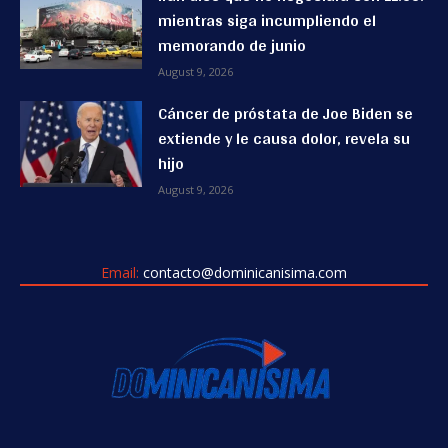
mientras siga incumpliendo el
memorando de junio
August 9, 2026
Cáncer de próstata de Joe Biden se
extiende y le causa dolor, revela su
hijo
August 9, 2026
Email:
contacto@dominicanisima.com