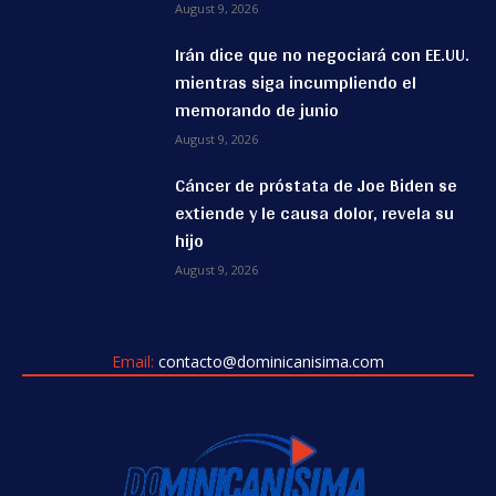
August 9, 2026
Irán dice que no negociará con EE.UU.
mientras siga incumpliendo el
memorando de junio
August 9, 2026
Cáncer de próstata de Joe Biden se
extiende y le causa dolor, revela su
hijo
August 9, 2026
Email:
contacto@dominicanisima.com