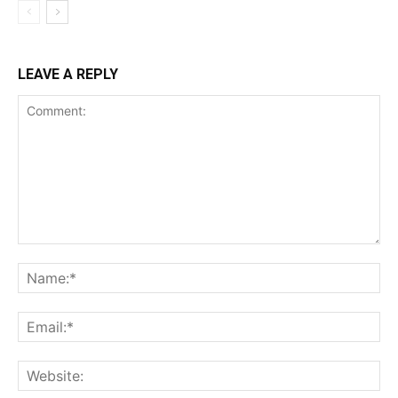
LEAVE A REPLY
Comment:
Na
Ema
Web